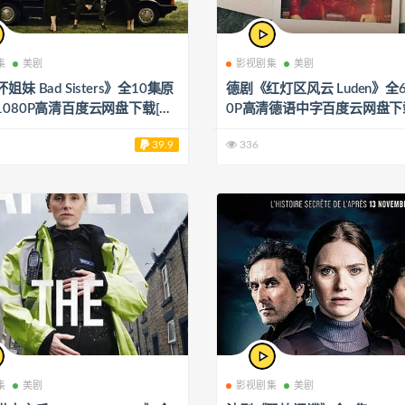
集
美剧
影视剧集
美剧
姐妹 Bad Sisters》全10集原
德剧《红灯区风云 Luden》全6
1080P高清百度云网盘下载[M
0P高清德语中字百度云网盘下载
53GB]
4/5.67GB]
39.9
336
集
美剧
影视剧集
美剧