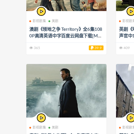
影视剧集
美剧
影视剧
澳剧《领地之争 Territory》全6集108
英剧《坏
0P高清英语中字百度云网盘下载[MP
声官中
4/11.76GB]
KV/39.
365
39.9
409
影视剧集
美剧
影视剧