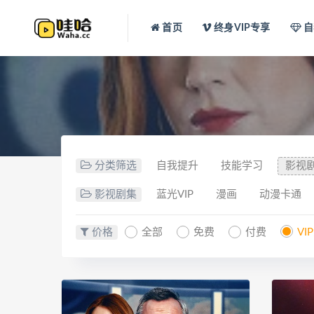
首页
终身VIP专享
自
分类筛选
自我提升
技能学习
影视
影视剧集
蓝光VIP
漫画
动漫卡通
价格
全部
免费
付费
VI