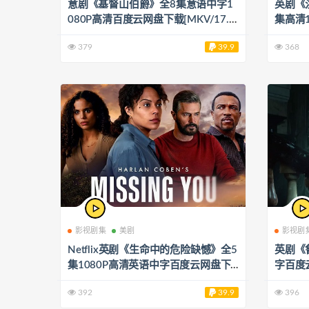
意剧《基督山伯爵》全8集意语中字1
英剧《洪水
080P高清百度云网盘下载[MKV/17.9
集高清
6GB]
载[MP4
379
39.9
368
影视剧集
美剧
影视剧
Netflix英剧《生命中的危险缺憾》全5
英剧《
集1080P高清英语中字百度云网盘下
字百度云
载[MP4/3.82GB]
392
39.9
396