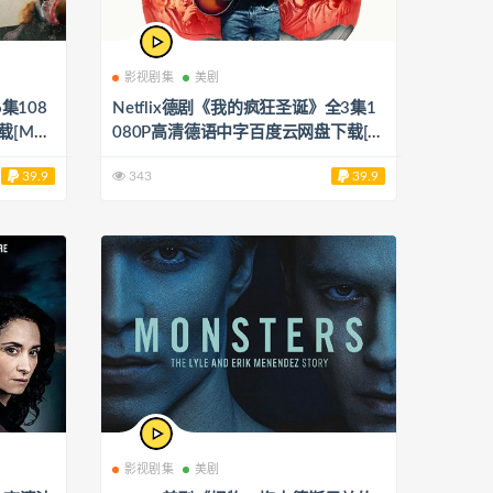
影视剧集
美剧
集108
Netflix德剧《我的疯狂圣诞》全3集1
[MP
080P高清德语中字百度云网盘下载[M
P4/2.45GB]
39.9
343
39.9
影视剧集
美剧