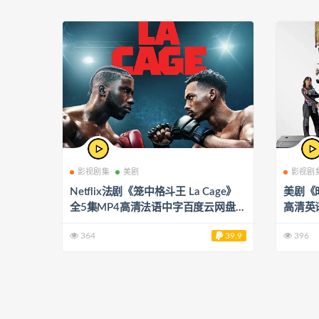
影视剧集
美剧
影视剧
Netflix法剧《笼中格斗王 La Cage》
美剧《时
全5集MP4高清法语中字百度云网盘下
高清英
载[MP4/5.73GB]
[MP4/1
364
39.9
396