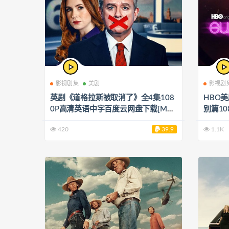
影视剧集
美剧
影视剧
英剧《道格拉斯被取消了》全4集108
HBO美
0P高清英语中字百度云网盘下载[MP
别篇1
4/5.95GB]
下载[MP
420
39.9
1.1K