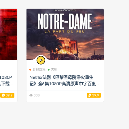
影视剧集
美剧
1080P
Netflix法剧《巴黎圣母院浴火重生
盘下载
记》全6集1080P高清原声中字百度云
网盘下载[MP4/6.74GB]
39.9
338
39.9