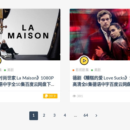
集
美剧
影视剧集
美剧
尚世家 La Maison》1080P
德剧《糟糕的爱 Love Sucks》
语中字全10集百度云网盘下载
高清全8集德语中字百度云网
9.15GB]
[MP4/5.40GB]
39.9
381
1
2
3
4
…
64