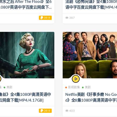
之后 After The Flood》全6
法剧《恐怖间谍》全4集1080
1080P英语中字百度云网盘下
语中字百度云网盘下载[MP4/4.
/5.42GB]
39.9
387
集
美剧
影视剧集
美剧
鲁丝》全4集1080P高清英语中
Netflix美剧《好事多磨 No Goo
网盘下载[MP4/4.17GB]
d》全8集1080P高清英语中
网盘下载[MP4/6.26GB]
39.9
403