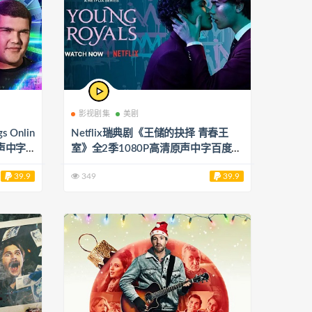
影视剧集
美剧
s Onlin
Netflix瑞典剧《王储的抉择 青春王
原声中字
室》全2季1080P高清原声中字百度云
B]
网盘下载[MP4/9.75GB]
39.9
349
39.9