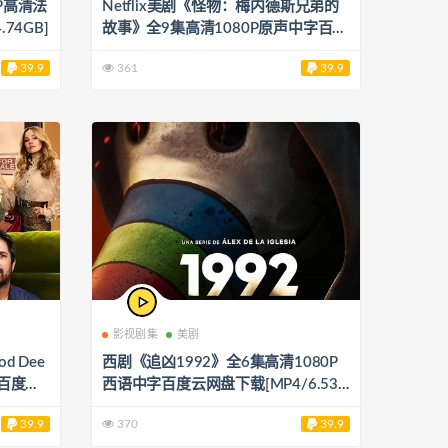
P高清法
Netflix美剧《怪物：梅内德斯兄弟的
74GB]
故事》全9集高清1080P原声中字百度
云网盘下载[MP4/15.91GB]
39.9
361
39.9
影视剧集
美剧
d Dee
西剧《追凶1992》全6集高清1080P
字百度云
西语中字百度云网盘下载[MP4/6.53G
B]
39.9
370
39.9