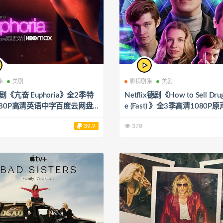
集
美剧
影视剧集
美剧
剧《亢奋 Euphoria》全2季特
Netflix德剧《How to Sell Drug
080P高清英语中字百度云网盘
e (Fast) 》全3季高清1080P
4/43.86GB]
百度云网盘下载[MP4/11.07G
39.9
378