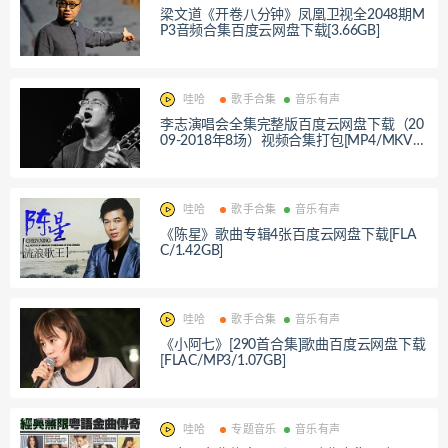
梁文道《开卷八分钟》凤凰卫视全2048期M
P3音频合集百度云网盘下载[3.66GB]
哇哈
歌手合集
音乐有声
李志演唱会全集完整版百度云网盘下载（20
09-2018年8场）视频合集打包[MP4/MKV/F
LV/压缩包/41.89GB]
哇哈
歌手合集
音乐有声
《陈星》歌曲专辑4张百度云网盘下载[FLA
C/1.42GB]
哇哈
歌手合集
音乐有声
《小阿七》[290首合集]歌曲百度云网盘下载
[FLAC/MP3/1.07GB]
哇哈
专题音乐
音乐有声