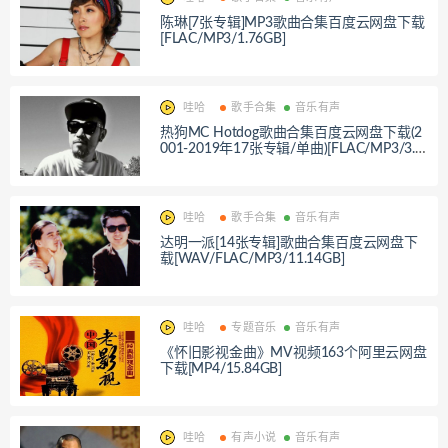
陈琳[7张专辑]MP3歌曲合集百度云网盘下载
[FLAC/MP3/1.76GB]
哇哈
歌手合集
音乐有声
热狗MC Hotdog歌曲合集百度云网盘下载(2
001-2019年17张专辑/单曲)[FLAC/MP3/3.0
7GB]
哇哈
歌手合集
音乐有声
达明一派[14张专辑]歌曲合集百度云网盘下
载[WAV/FLAC/MP3/11.14GB]
哇哈
专题音乐
音乐有声
《怀旧影视金曲》MV视频163个阿里云网盘
下载[MP4/15.84GB]
哇哈
有声小说
音乐有声