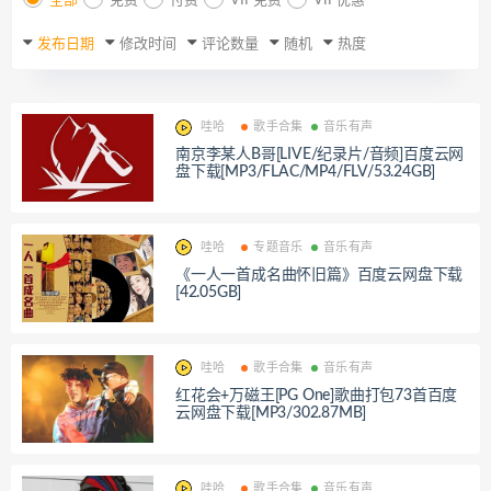
全部
免费
付费
VIP免费
VIP优惠
发布日期
修改时间
评论数量
随机
热度
哇哈
歌手合集
音乐有声
南京李某人B哥[LIVE/纪录片/音频]百度云网
盘下载[MP3/FLAC/MP4/FLV/53.24GB]
哇哈
专题音乐
音乐有声
《一人一首成名曲怀旧篇》百度云网盘下载
[42.05GB]
哇哈
歌手合集
音乐有声
红花会+万磁王[PG One]歌曲打包73首百度
云网盘下载[MP3/302.87MB]
哇哈
歌手合集
音乐有声