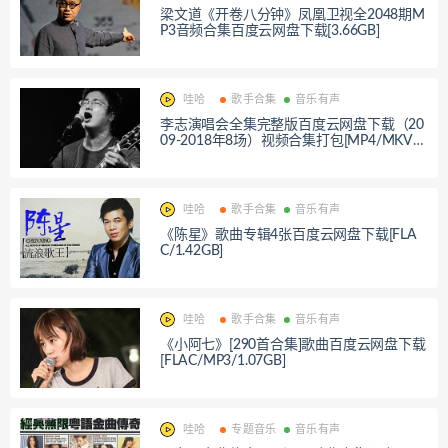
梁文道《开卷八分钟》凤凰卫视全2048期M
P3音频合集百度云网盘下载[3.66GB]
哇哈
歌手合集
音乐有声
李志演唱会全集完整版百度云网盘下载（20
09-2018年8场）视频合集打包[MP4/MKV/F
LV/压缩包/41.89GB]
哇哈
歌手合集
音乐有声
《陈星》歌曲专辑4张百度云网盘下载[FLA
C/1.42GB]
哇哈
歌手合集
音乐有声
《小阿七》[290首合集]歌曲百度云网盘下载
[FLAC/MP3/1.07GB]
哇哈
专题音乐
音乐有声