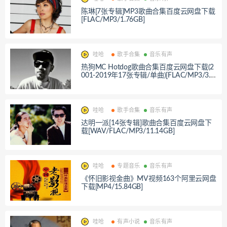
陈琳[7张专辑]MP3歌曲合集百度云网盘下载
[FLAC/MP3/1.76GB]
哇哈
歌手合集
音乐有声
热狗MC Hotdog歌曲合集百度云网盘下载(2
001-2019年17张专辑/单曲)[FLAC/MP3/3.0
7GB]
哇哈
歌手合集
音乐有声
达明一派[14张专辑]歌曲合集百度云网盘下
载[WAV/FLAC/MP3/11.14GB]
哇哈
专题音乐
音乐有声
《怀旧影视金曲》MV视频163个阿里云网盘
下载[MP4/15.84GB]
哇哈
有声小说
音乐有声