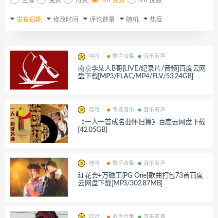
全部
免费
付费
VIP免费
VIP优惠
发布日期
修改时间
评论数量
随机
热度
哇哈
歌手合集
音乐有声
南京李某人B哥[LIVE/纪录片/音频]百度云网
盘下载[MP3/FLAC/MP4/FLV/53.24GB]
哇哈
专题音乐
音乐有声
《一人一首成名曲怀旧篇》百度云网盘下载
[42.05GB]
哇哈
歌手合集
音乐有声
红花会+万磁王[PG One]歌曲打包73首百度
云网盘下载[MP3/302.87MB]
哇哈
歌手合集
音乐有声